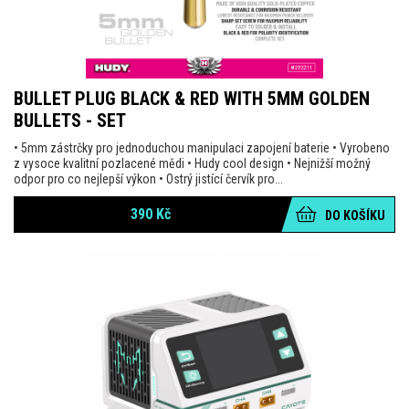
BULLET PLUG BLACK & RED WITH 5MM GOLDEN
BULLETS - SET
• 5mm zástrčky pro jednoduchou manipulaci zapojení baterie • Vyrobeno
z vysoce kvalitní pozlacené mědi • Hudy cool design • Nejnižší možný
odpor pro co nejlepší výkon • Ostrý jistící červík pro...
390
Kč
DO KOŠÍKU