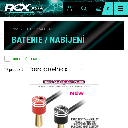
0
Úvod
BATERIE / NABÍJENÍ
BATERIE / NABÍJENÍ
DOPORUČUJEME
řazeno:
abecedně a-z
12 produktů: