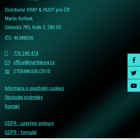
Distributor XRAY & HUDY pro ČR
Martin Kořínek
Dělnická 785, Kolín 2, 280 02
IČO: 46388036
776 240 414
office@martinkora.cz
2700486506/2010
Informace o používání cookies
Obchodní podmínky
Kontakt
GDPR - uzavření smlouvy
GDPR - formulář