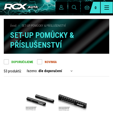
0
Úvod
SET-UP POMŮCKY & PŘÍSLUŠENSTVÍ
SET-UP POMŮCKY &
PŘÍSLUŠENSTVÍ
DOPORUČUJEME
NOVINKA
řazeno:
dle doporučení
53 produktů: