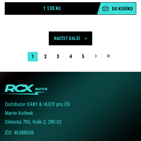
1 130
Kč
DO KOŠÍKU
NAČÍST DALŠÍ
1
2
3
4
5
Distributor XRAY & HUDY pro ČR
Martin Kořínek
Dělnická 785, Kolín 2, 280 02
IČO: 46388036