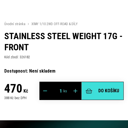
Úvodní stránka
XRAY 1/10 2WD OFF-ROAD & DÍLY
STAINLESS STEEL WEIGHT 17G -
FRONT
Kód zboží: 326182
Dostupnost: Není skladem
470
DO KOŠÍKU
Kč
ks
388 Kč bez DPH