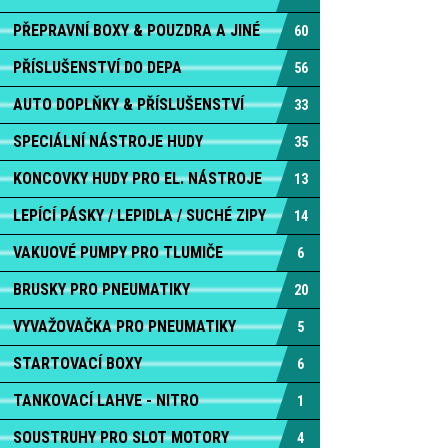
PŘEPRAVNÍ BOXY & POUZDRA A JINÉ
60
PŘÍSLUŠENSTVÍ DO DEPA
56
AUTO DOPLŇKY & PŘÍSLUŠENSTVÍ
33
SPECIÁLNÍ NÁSTROJE HUDY
35
KONCOVKY HUDY PRO EL. NÁSTROJE
13
LEPÍCÍ PÁSKY / LEPIDLA / SUCHÉ ZIPY
14
VAKUOVÉ PUMPY PRO TLUMIČE
6
BRUSKY PRO PNEUMATIKY
20
VYVAŽOVAČKA PRO PNEUMATIKY
5
STARTOVACÍ BOXY
6
TANKOVACÍ LAHVE - NITRO
1
SOUSTRUHY PRO SLOT MOTORY
4