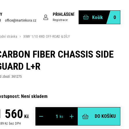
Y
PŘIHLÁŠENÍ
Košík
0
Registrace
4
office@martinkora.cz
odní stránka
XRAY 1/10 4WD OFF-ROAD & DÍLY
CARBON FIBER CHASSIS SIDE
GUARD L+R
d zboží: 361275
ostupnost: Není skladem
1 560
DO KOŠÍKU
Kč
ks
289 Kč bez DPH