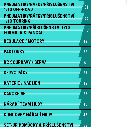
PNEUMATIKY/RÁFKY/PŘÍSLUŠENSTVÍ
81
1/10 OFF-ROAD
PNEUMATIKY/RÁFKY/PŘÍSLUŠENSTVÍ
22
1/10 TOURING
PNEUMATIKY/PŘÍSLUŠENSTVÍ 1/10
17
FORMULA & PANCAR
REGULACE / MOTORY
49
PASTORKY
52
RC SOUPRAVY / SERVA
6
SERVO PÁKY
37
BATERIE / NABÍJENÍ
12
KAROSERIE
35
NÁŘADÍ TEAM HUDY
40
KONCOVKY NÁŘADÍ HUDY
46
SET-UP POMŮCKY & PŘÍSLUŠENSTVÍ
53