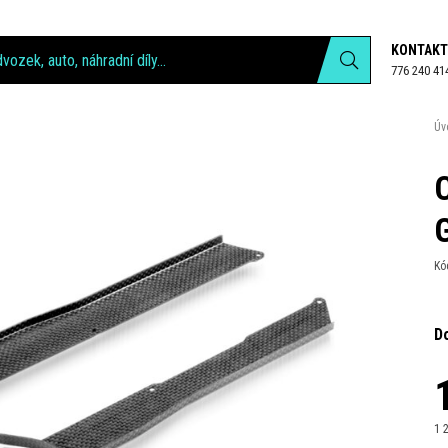
KONTAKT
776 240 41
Úv
Kó
D
1 