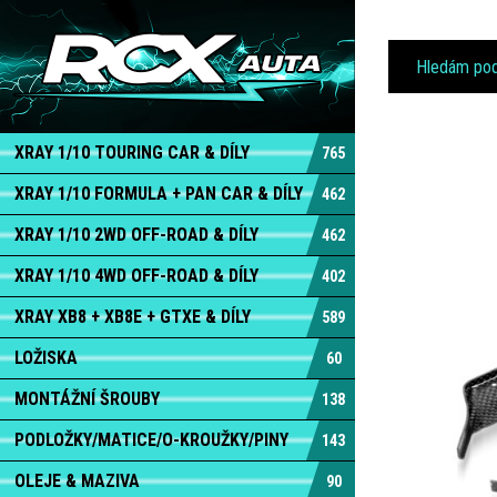
XRAY 1/10 TOURING CAR & DÍLY
765
XRAY 1/10 FORMULA + PAN CAR & DÍLY
462
XRAY 1/10 2WD OFF-ROAD & DÍLY
462
XRAY 1/10 4WD OFF-ROAD & DÍLY
402
XRAY XB8 + XB8E + GTXE & DÍLY
589
LOŽISKA
60
MONTÁŽNÍ ŠROUBY
138
PODLOŽKY/MATICE/O-KROUŽKY/PINY
143
OLEJE & MAZIVA
90