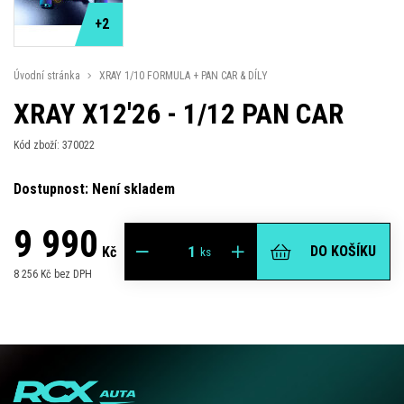
+2
Úvodní stránka
XRAY 1/10 FORMULA + PAN CAR & DÍLY
XRAY X12'26 - 1/12 PAN CAR
Kód zboží: 370022
Dostupnost: Není skladem
9 990
DO KOŠÍKU
Kč
ks
8 256 Kč bez DPH