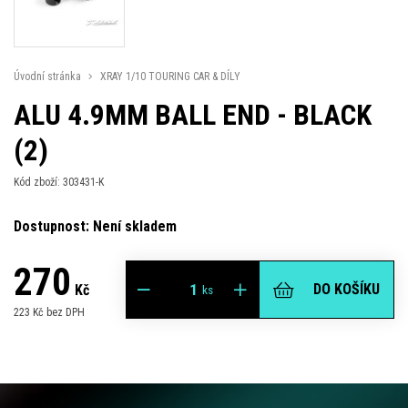
Úvodní stránka
XRAY 1/10 TOURING CAR & DÍLY
ALU 4.9MM BALL END - BLACK
(2)
Kód zboží: 303431-K
Dostupnost: Není skladem
270
DO KOŠÍKU
Kč
ks
223 Kč bez DPH