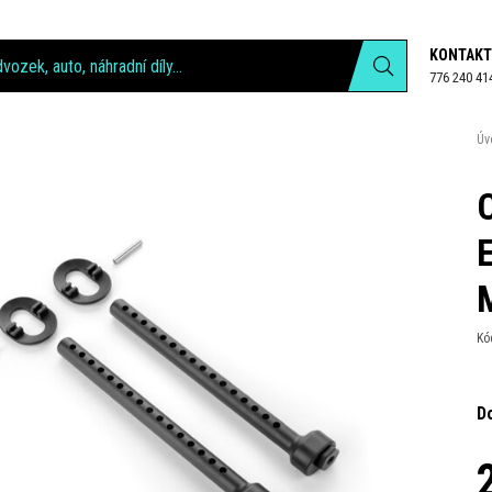
KONTAKT
776 240 41
Úv
Kó
D