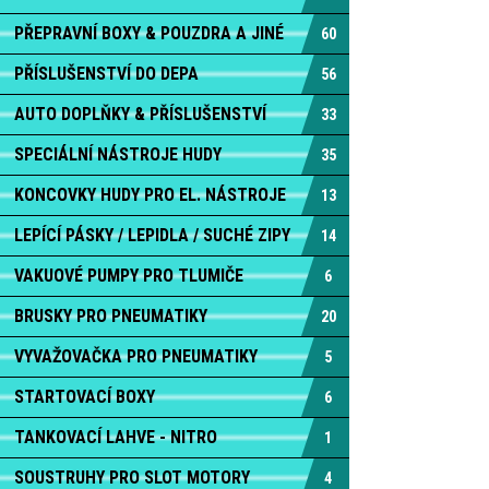
PŘEPRAVNÍ BOXY & POUZDRA A JINÉ
60
PŘÍSLUŠENSTVÍ DO DEPA
56
AUTO DOPLŇKY & PŘÍSLUŠENSTVÍ
33
SPECIÁLNÍ NÁSTROJE HUDY
35
KONCOVKY HUDY PRO EL. NÁSTROJE
13
LEPÍCÍ PÁSKY / LEPIDLA / SUCHÉ ZIPY
14
VAKUOVÉ PUMPY PRO TLUMIČE
6
BRUSKY PRO PNEUMATIKY
20
VYVAŽOVAČKA PRO PNEUMATIKY
5
STARTOVACÍ BOXY
6
TANKOVACÍ LAHVE - NITRO
1
SOUSTRUHY PRO SLOT MOTORY
4