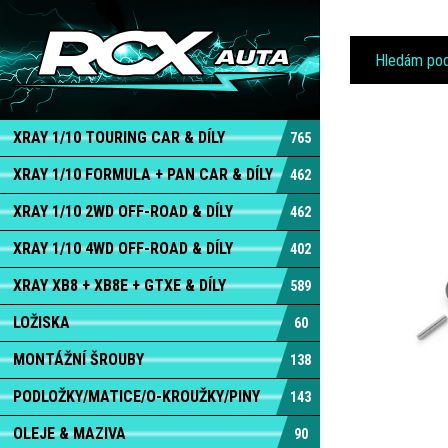
XRAY 1/10 TOURING CAR & DÍLY
765
XRAY 1/10 FORMULA + PAN CAR & DÍLY
462
XRAY 1/10 2WD OFF-ROAD & DÍLY
462
XRAY 1/10 4WD OFF-ROAD & DÍLY
402
XRAY XB8 + XB8E + GTXE & DÍLY
589
LOŽISKA
60
MONTÁŽNÍ ŠROUBY
138
PODLOŽKY/MATICE/O-KROUŽKY/PINY
143
OLEJE & MAZIVA
90