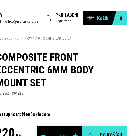
Y
PŘIHLÁŠENÍ
Košík
0
Registrace
4
office@martinkora.cz
odní stránka
XRAY 1/10 TOURING CAR & DÍLY
COMPOSITE FRONT
ECCENTRIC 6MM BODY
MOUNT SET
d zboží: 301326
ostupnost: Není skladem
220
DO KOŠÍKU
Kč
ks