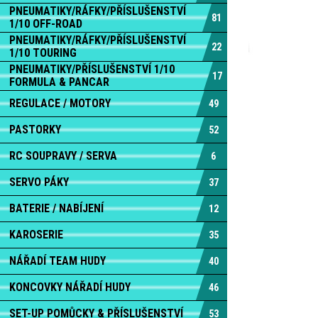
PNEUMATIKY/RÁFKY/PŘÍSLUŠENSTVÍ
81
1/10 OFF-ROAD
PNEUMATIKY/RÁFKY/PŘÍSLUŠENSTVÍ
22
1/10 TOURING
PNEUMATIKY/PŘÍSLUŠENSTVÍ 1/10
17
FORMULA & PANCAR
REGULACE / MOTORY
49
PASTORKY
52
RC SOUPRAVY / SERVA
6
SERVO PÁKY
37
BATERIE / NABÍJENÍ
12
KAROSERIE
35
NÁŘADÍ TEAM HUDY
40
KONCOVKY NÁŘADÍ HUDY
46
SET-UP POMŮCKY & PŘÍSLUŠENSTVÍ
53