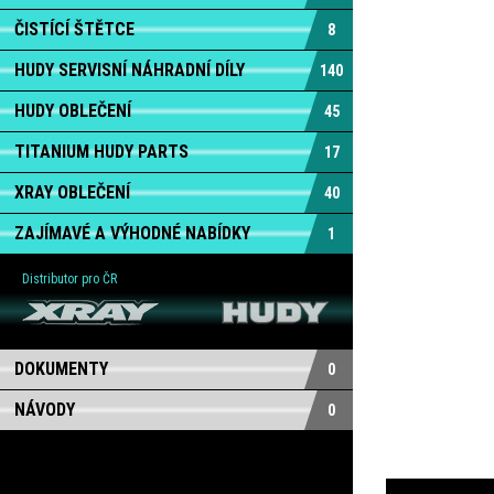
ČISTÍCÍ ŠTĚTCE
8
HUDY SERVISNÍ NÁHRADNÍ DÍLY
140
HUDY OBLEČENÍ
45
TITANIUM HUDY PARTS
17
XRAY OBLEČENÍ
40
ZAJÍMAVÉ A VÝHODNÉ NABÍDKY
1
Distributor pro ČR
DOKUMENTY
0
NÁVODY
0