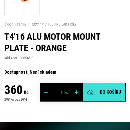
Úvodní stránka
XRAY 1/10 TOURING CAR & DÍLY
T4'16 ALU MOTOR MOUNT
PLATE - ORANGE
Kód zboží: 303065-O
Dostupnost: Není skladem
360
DO KOŠÍKU
Kč
ks
298 Kč bez DPH