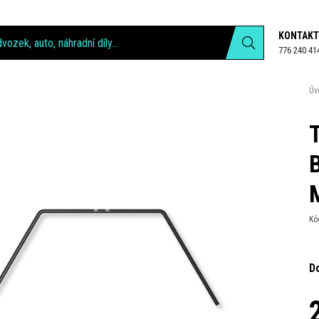
KONTAKT
776 240 41
Úv
Kó
D