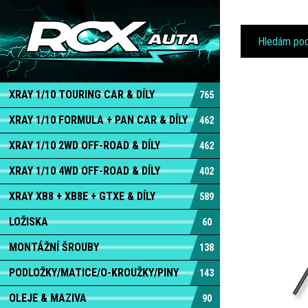
XRAY 1/10 TOURING CAR & DÍLY
765
XRAY 1/10 FORMULA + PAN CAR & DÍLY
462
XRAY 1/10 2WD OFF-ROAD & DÍLY
462
XRAY 1/10 4WD OFF-ROAD & DÍLY
402
XRAY XB8 + XB8E + GTXE & DÍLY
589
LOŽISKA
60
MONTÁŽNÍ ŠROUBY
138
PODLOŽKY/MATICE/O-KROUŽKY/PINY
143
OLEJE & MAZIVA
90