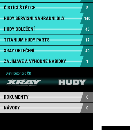
ČISTÍCÍ ŠTĚTCE
8
HUDY SERVISNÍ NÁHRADNÍ DÍLY
140
HUDY OBLEČENÍ
45
TITANIUM HUDY PARTS
17
XRAY OBLEČENÍ
40
ZAJÍMAVÉ A VÝHODNÉ NABÍDKY
1
Distributor pro ČR
DOKUMENTY
0
NÁVODY
0