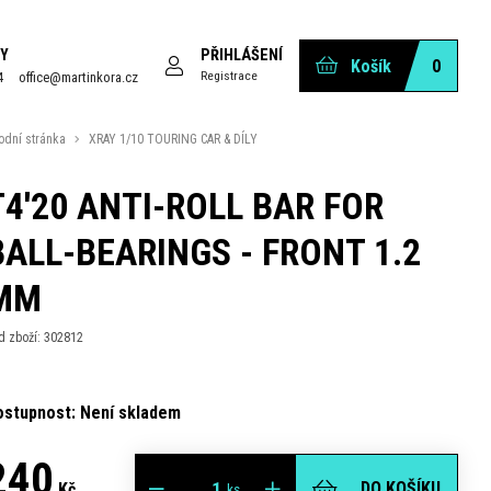
Y
PŘIHLÁŠENÍ
Košík
0
Registrace
4
office@martinkora.cz
odní stránka
XRAY 1/10 TOURING CAR & DÍLY
T4'20 ANTI-ROLL BAR FOR
BALL-BEARINGS - FRONT 1.2
MM
d zboží: 302812
ostupnost: Není skladem
240
DO KOŠÍKU
Kč
ks