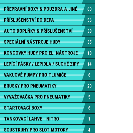
PŘEPRAVNÍ BOXY & POUZDRA A JINÉ
60
PŘÍSLUŠENSTVÍ DO DEPA
56
AUTO DOPLŇKY & PŘÍSLUŠENSTVÍ
33
SPECIÁLNÍ NÁSTROJE HUDY
35
KONCOVKY HUDY PRO EL. NÁSTROJE
13
LEPÍCÍ PÁSKY / LEPIDLA / SUCHÉ ZIPY
14
VAKUOVÉ PUMPY PRO TLUMIČE
6
BRUSKY PRO PNEUMATIKY
20
VYVAŽOVAČKA PRO PNEUMATIKY
5
STARTOVACÍ BOXY
6
TANKOVACÍ LAHVE - NITRO
1
SOUSTRUHY PRO SLOT MOTORY
4