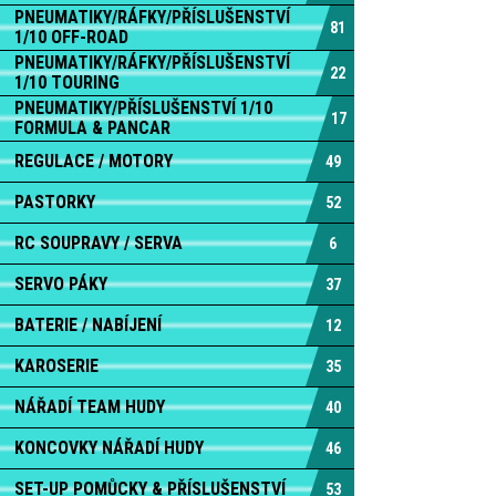
PNEUMATIKY/RÁFKY/PŘÍSLUŠENSTVÍ
81
1/10 OFF-ROAD
PNEUMATIKY/RÁFKY/PŘÍSLUŠENSTVÍ
22
1/10 TOURING
PNEUMATIKY/PŘÍSLUŠENSTVÍ 1/10
17
FORMULA & PANCAR
REGULACE / MOTORY
49
PASTORKY
52
RC SOUPRAVY / SERVA
6
SERVO PÁKY
37
BATERIE / NABÍJENÍ
12
KAROSERIE
35
NÁŘADÍ TEAM HUDY
40
KONCOVKY NÁŘADÍ HUDY
46
SET-UP POMŮCKY & PŘÍSLUŠENSTVÍ
53