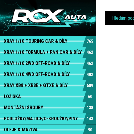
XRAY 1/10 TOURING CAR & DÍLY
765
XRAY 1/10 FORMULA + PAN CAR & DÍLY
462
XRAY 1/10 2WD OFF-ROAD & DÍLY
462
XRAY 1/10 4WD OFF-ROAD & DÍLY
402
XRAY XB8 + XB8E + GTXE & DÍLY
589
LOŽISKA
60
MONTÁŽNÍ ŠROUBY
138
PODLOŽKY/MATICE/O-KROUŽKY/PINY
143
OLEJE & MAZIVA
90