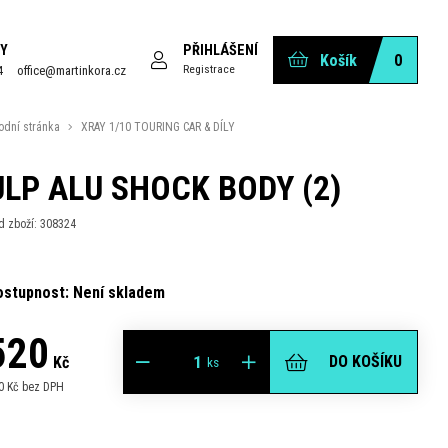
Y
PŘIHLÁŠENÍ
Košík
0
Registrace
4
office@martinkora.cz
odní stránka
XRAY 1/10 TOURING CAR & DÍLY
ULP ALU SHOCK BODY (2)
d zboží: 308324
ostupnost: Není skladem
520
DO KOŠÍKU
Kč
ks
0 Kč bez DPH