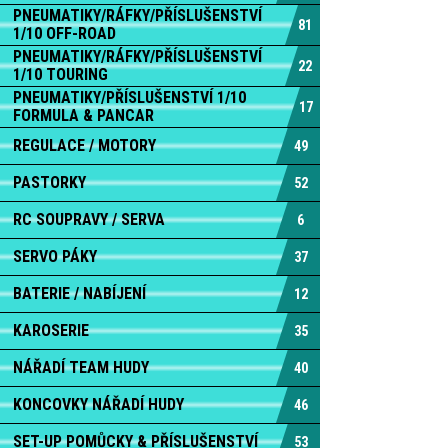
PNEUMATIKY/RÁFKY/PŘÍSLUŠENSTVÍ
81
1/10 OFF-ROAD
PNEUMATIKY/RÁFKY/PŘÍSLUŠENSTVÍ
22
1/10 TOURING
PNEUMATIKY/PŘÍSLUŠENSTVÍ 1/10
17
FORMULA & PANCAR
REGULACE / MOTORY
49
PASTORKY
52
RC SOUPRAVY / SERVA
6
SERVO PÁKY
37
BATERIE / NABÍJENÍ
12
KAROSERIE
35
NÁŘADÍ TEAM HUDY
40
KONCOVKY NÁŘADÍ HUDY
46
SET-UP POMŮCKY & PŘÍSLUŠENSTVÍ
53