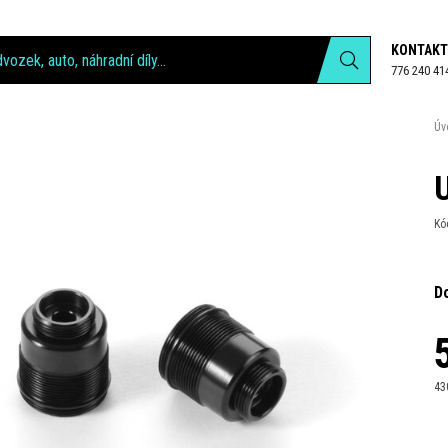
KONTAKT
776 240 41
Úv
Kó
D
43