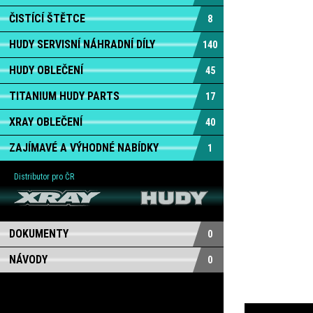
ČISTÍCÍ ŠTĚTCE
8
HUDY SERVISNÍ NÁHRADNÍ DÍLY
140
HUDY OBLEČENÍ
45
TITANIUM HUDY PARTS
17
XRAY OBLEČENÍ
40
ZAJÍMAVÉ A VÝHODNÉ NABÍDKY
1
Distributor pro ČR
DOKUMENTY
0
NÁVODY
0