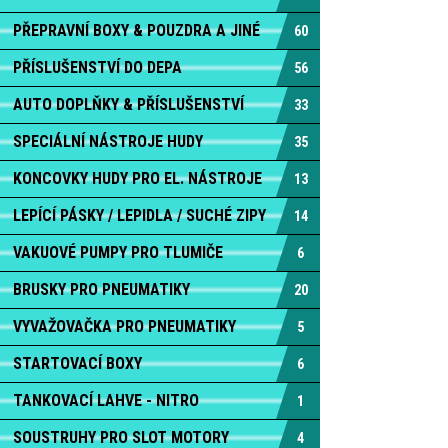
PŘEPRAVNÍ BOXY & POUZDRA A JINÉ
60
PŘÍSLUŠENSTVÍ DO DEPA
56
AUTO DOPLŇKY & PŘÍSLUŠENSTVÍ
33
SPECIÁLNÍ NÁSTROJE HUDY
35
KONCOVKY HUDY PRO EL. NÁSTROJE
13
LEPÍCÍ PÁSKY / LEPIDLA / SUCHÉ ZIPY
14
VAKUOVÉ PUMPY PRO TLUMIČE
6
BRUSKY PRO PNEUMATIKY
20
VYVAŽOVAČKA PRO PNEUMATIKY
5
STARTOVACÍ BOXY
6
TANKOVACÍ LAHVE - NITRO
1
SOUSTRUHY PRO SLOT MOTORY
4