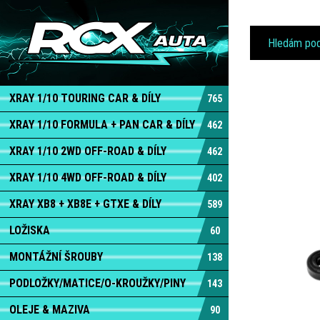
XRAY 1/10 TOURING CAR & DÍLY
765
XRAY 1/10 FORMULA + PAN CAR & DÍLY
462
XRAY 1/10 2WD OFF-ROAD & DÍLY
462
XRAY 1/10 4WD OFF-ROAD & DÍLY
402
XRAY XB8 + XB8E + GTXE & DÍLY
589
LOŽISKA
60
MONTÁŽNÍ ŠROUBY
138
PODLOŽKY/MATICE/O-KROUŽKY/PINY
143
OLEJE & MAZIVA
90