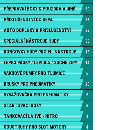
PŘEPRAVNÍ BOXY & POUZDRA A JINÉ
60
PŘÍSLUŠENSTVÍ DO DEPA
56
AUTO DOPLŇKY & PŘÍSLUŠENSTVÍ
33
SPECIÁLNÍ NÁSTROJE HUDY
35
KONCOVKY HUDY PRO EL. NÁSTROJE
13
LEPÍCÍ PÁSKY / LEPIDLA / SUCHÉ ZIPY
14
VAKUOVÉ PUMPY PRO TLUMIČE
6
BRUSKY PRO PNEUMATIKY
20
VYVAŽOVAČKA PRO PNEUMATIKY
5
STARTOVACÍ BOXY
6
TANKOVACÍ LAHVE - NITRO
1
SOUSTRUHY PRO SLOT MOTORY
4