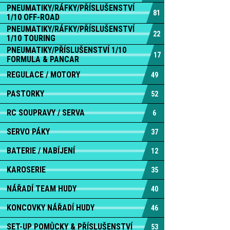
PNEUMATIKY/RÁFKY/PŘÍSLUŠENSTVÍ
81
1/10 OFF-ROAD
PNEUMATIKY/RÁFKY/PŘÍSLUŠENSTVÍ
22
1/10 TOURING
PNEUMATIKY/PŘÍSLUŠENSTVÍ 1/10
17
FORMULA & PANCAR
REGULACE / MOTORY
49
PASTORKY
52
RC SOUPRAVY / SERVA
6
SERVO PÁKY
37
BATERIE / NABÍJENÍ
12
KAROSERIE
35
NÁŘADÍ TEAM HUDY
40
KONCOVKY NÁŘADÍ HUDY
46
SET-UP POMŮCKY & PŘÍSLUŠENSTVÍ
53