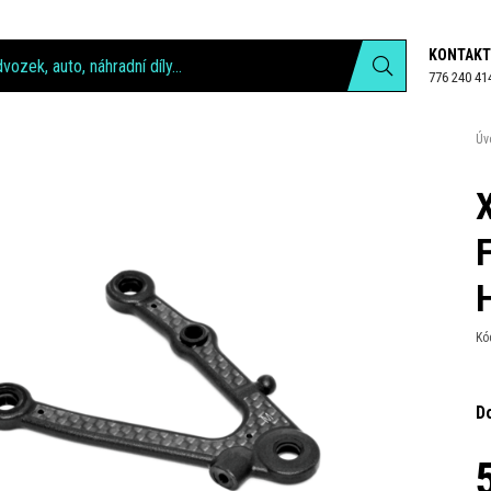
KONTAKT
776 240 41
Úv
Kó
D