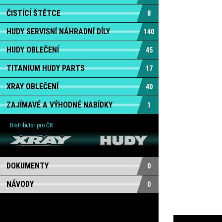
ČISTÍCÍ ŠTĚTCE
8
HUDY SERVISNÍ NÁHRADNÍ DÍLY
140
HUDY OBLEČENÍ
45
TITANIUM HUDY PARTS
17
XRAY OBLEČENÍ
40
ZAJÍMAVÉ A VÝHODNÉ NABÍDKY
1
Distributor pro ČR
DOKUMENTY
0
NÁVODY
0