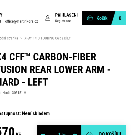
Y
PŘIHLÁŠENÍ
Košík
0
Registrace
4
office@martinkora.cz
odní stránka
XRAY 1/10 TOURING CAR & DÍLY
X4 CFF™ CARBON-FIBER
FUSION REAR LOWER ARM -
HARD - LEFT
d zboží: 303181-H
ostupnost: Není skladem
570
DO KOŠÍKU
Kč
ks