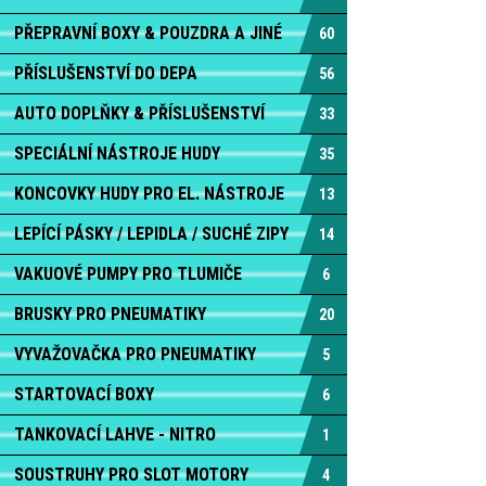
PŘEPRAVNÍ BOXY & POUZDRA A JINÉ
60
PŘÍSLUŠENSTVÍ DO DEPA
56
AUTO DOPLŇKY & PŘÍSLUŠENSTVÍ
33
SPECIÁLNÍ NÁSTROJE HUDY
35
KONCOVKY HUDY PRO EL. NÁSTROJE
13
LEPÍCÍ PÁSKY / LEPIDLA / SUCHÉ ZIPY
14
VAKUOVÉ PUMPY PRO TLUMIČE
6
BRUSKY PRO PNEUMATIKY
20
VYVAŽOVAČKA PRO PNEUMATIKY
5
STARTOVACÍ BOXY
6
TANKOVACÍ LAHVE - NITRO
1
SOUSTRUHY PRO SLOT MOTORY
4