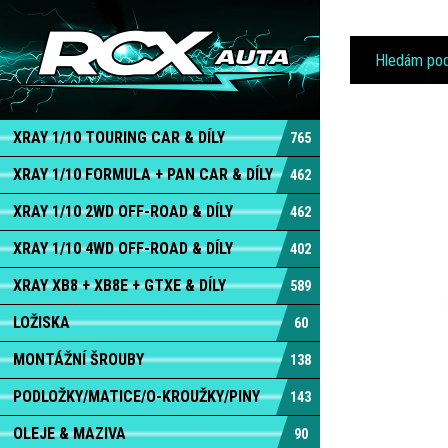
XRAY 1/10 TOURING CAR & DÍLY
765
XRAY 1/10 FORMULA + PAN CAR & DÍLY
462
XRAY 1/10 2WD OFF-ROAD & DÍLY
462
XRAY 1/10 4WD OFF-ROAD & DÍLY
402
XRAY XB8 + XB8E + GTXE & DÍLY
589
LOŽISKA
60
MONTÁŽNÍ ŠROUBY
138
PODLOŽKY/MATICE/O-KROUŽKY/PINY
143
OLEJE & MAZIVA
90