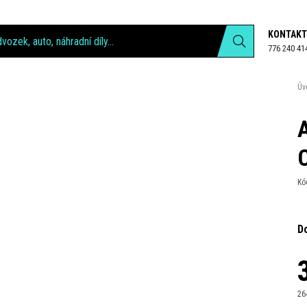
KONTAKT
776 240 41
Úv
Kó
D
26