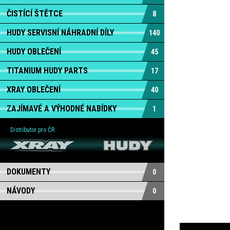
ČISTÍCÍ ŠTĚTCE
8
HUDY SERVISNÍ NÁHRADNÍ DÍLY
140
HUDY OBLEČENÍ
45
TITANIUM HUDY PARTS
17
XRAY OBLEČENÍ
40
ZAJÍMAVÉ A VÝHODNÉ NABÍDKY
1
Distributor pro ČR
DOKUMENTY
0
NÁVODY
0