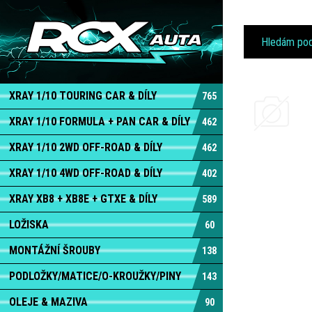
XRAY 1/10 TOURING CAR & DÍLY
765
XRAY 1/10 FORMULA + PAN CAR & DÍLY
462
XRAY 1/10 2WD OFF-ROAD & DÍLY
462
XRAY 1/10 4WD OFF-ROAD & DÍLY
402
XRAY XB8 + XB8E + GTXE & DÍLY
589
LOŽISKA
60
MONTÁŽNÍ ŠROUBY
138
PODLOŽKY/MATICE/O-KROUŽKY/PINY
143
OLEJE & MAZIVA
90