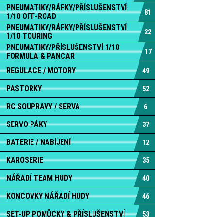
PNEUMATIKY/RÁFKY/PŘÍSLUŠENSTVÍ
81
1/10 OFF-ROAD
PNEUMATIKY/RÁFKY/PŘÍSLUŠENSTVÍ
22
1/10 TOURING
PNEUMATIKY/PŘÍSLUŠENSTVÍ 1/10
17
FORMULA & PANCAR
REGULACE / MOTORY
49
PASTORKY
52
RC SOUPRAVY / SERVA
6
SERVO PÁKY
37
BATERIE / NABÍJENÍ
12
KAROSERIE
35
NÁŘADÍ TEAM HUDY
40
KONCOVKY NÁŘADÍ HUDY
46
SET-UP POMŮCKY & PŘÍSLUŠENSTVÍ
53