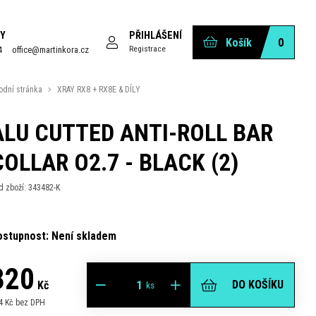
Y
PŘIHLÁŠENÍ
Košík
0
Registrace
4
office@martinkora.cz
odní stránka
XRAY RX8 + RX8E & DÍLY
ALU CUTTED ANTI-ROLL BAR
COLLAR O2.7 - BLACK (2)
d zboží: 343482-K
ostupnost: Není skladem
320
DO KOŠÍKU
Kč
ks
4 Kč bez DPH