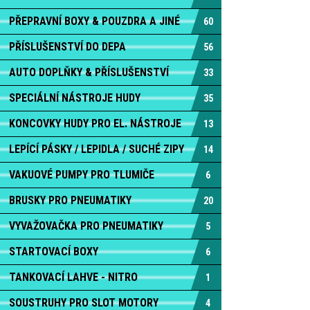
PŘEPRAVNÍ BOXY & POUZDRA A JINÉ
60
PŘÍSLUŠENSTVÍ DO DEPA
56
AUTO DOPLŇKY & PŘÍSLUŠENSTVÍ
33
SPECIÁLNÍ NÁSTROJE HUDY
35
KONCOVKY HUDY PRO EL. NÁSTROJE
13
LEPÍCÍ PÁSKY / LEPIDLA / SUCHÉ ZIPY
14
VAKUOVÉ PUMPY PRO TLUMIČE
6
BRUSKY PRO PNEUMATIKY
20
VYVAŽOVAČKA PRO PNEUMATIKY
5
STARTOVACÍ BOXY
6
TANKOVACÍ LAHVE - NITRO
1
SOUSTRUHY PRO SLOT MOTORY
4