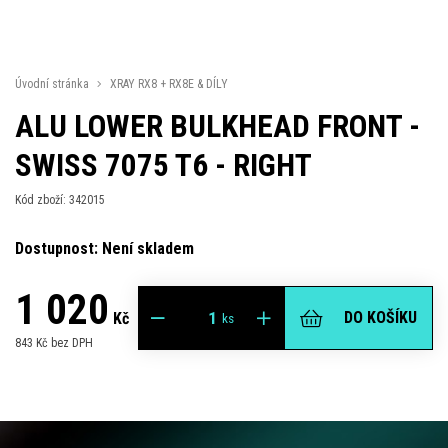
Úvodní stránka
XRAY RX8 + RX8E & DÍLY
ALU LOWER BULKHEAD FRONT -
SWISS 7075 T6 - RIGHT
Kód zboží: 342015
Dostupnost: Není skladem
1 020
DO KOŠÍKU
Kč
ks
843 Kč bez DPH