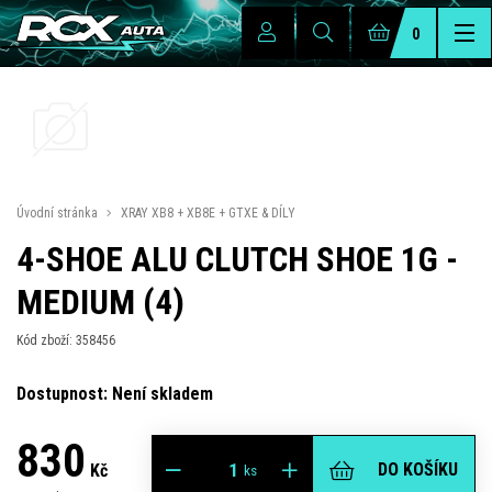
0
Úvodní stránka
XRAY XB8 + XB8E + GTXE & DÍLY
4-SHOE ALU CLUTCH SHOE 1G -
MEDIUM (4)
Kód zboží: 358456
Dostupnost: Není skladem
830
DO KOŠÍKU
Kč
ks