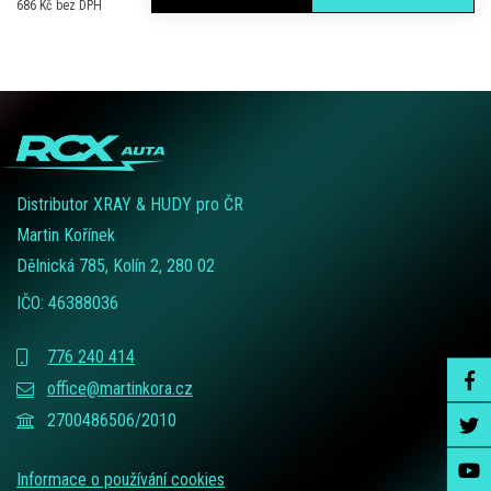
686 Kč bez DPH
Distributor XRAY & HUDY pro ČR
Martin Kořínek
Dělnická 785, Kolín 2, 280 02
IČO: 46388036
776 240 414
office@martinkora.cz
2700486506/2010
Informace o používání cookies