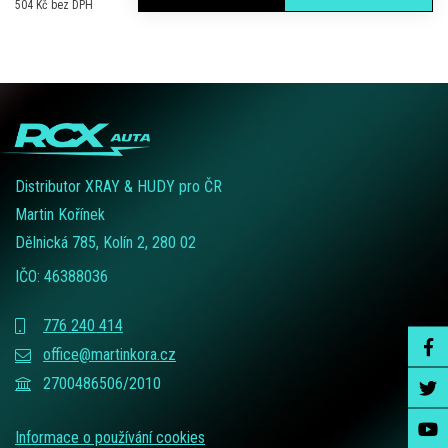
504 Kč bez DPH
Distributor XRAY & HUDY pro ČR
Martin Kořínek
Dělnická 785, Kolín 2, 280 02
IČO: 46388036
776 240 414
office@martinkora.cz
2700486506/2010
Informace o používání cookies