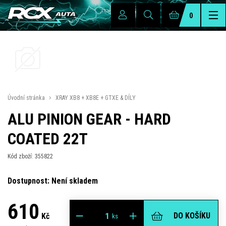
0
Úvodní stránka
XRAY XB8 + XB8E + GTXE & DÍLY
ALU PINION GEAR - HARD
COATED 22T
Kód zboží: 355822
Dostupnost: Není skladem
610
DO KOŠÍKU
Kč
ks