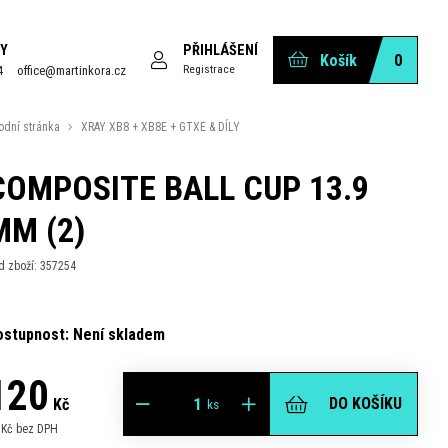
Y
PŘIHLÁŠENÍ
Košík
0
Registrace
4
office@martinkora.cz
odní stránka
XRAY XB8 + XB8E + GTXE & DÍLY
COMPOSITE BALL CUP 13.9
MM (2)
d zboží: 357254
ostupnost: Není skladem
120
DO KOŠÍKU
Kč
ks
 Kč bez DPH