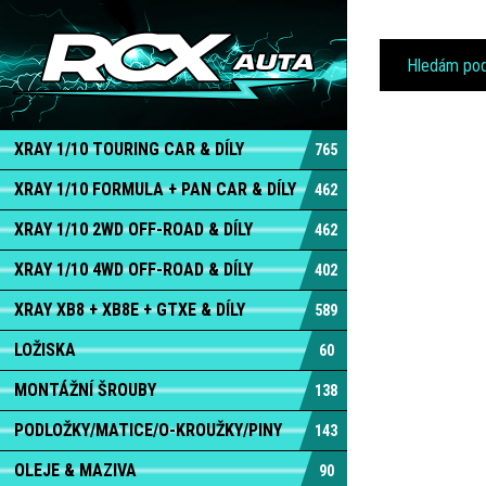
XRAY 1/10 TOURING CAR & DÍLY
765
XRAY 1/10 FORMULA + PAN CAR & DÍLY
462
XRAY 1/10 2WD OFF-ROAD & DÍLY
462
XRAY 1/10 4WD OFF-ROAD & DÍLY
402
XRAY XB8 + XB8E + GTXE & DÍLY
589
LOŽISKA
60
MONTÁŽNÍ ŠROUBY
138
PODLOŽKY/MATICE/O-KROUŽKY/PINY
143
OLEJE & MAZIVA
90