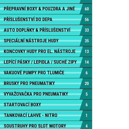
PŘEPRAVNÍ BOXY & POUZDRA A JINÉ
60
PŘÍSLUŠENSTVÍ DO DEPA
56
AUTO DOPLŇKY & PŘÍSLUŠENSTVÍ
33
SPECIÁLNÍ NÁSTROJE HUDY
35
KONCOVKY HUDY PRO EL. NÁSTROJE
13
LEPÍCÍ PÁSKY / LEPIDLA / SUCHÉ ZIPY
14
VAKUOVÉ PUMPY PRO TLUMIČE
6
BRUSKY PRO PNEUMATIKY
20
VYVAŽOVAČKA PRO PNEUMATIKY
5
STARTOVACÍ BOXY
6
TANKOVACÍ LAHVE - NITRO
1
SOUSTRUHY PRO SLOT MOTORY
4