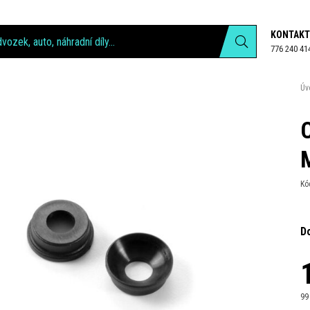
KONTAKT
776 240 41
Úv
Kó
D
99