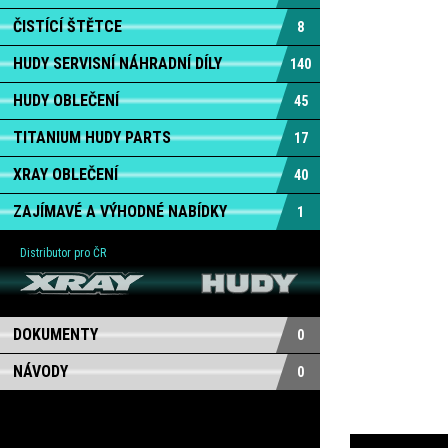
ČISTÍCÍ ŠTĚTCE
8
HUDY SERVISNÍ NÁHRADNÍ DÍLY
140
HUDY OBLEČENÍ
45
TITANIUM HUDY PARTS
17
XRAY OBLEČENÍ
40
ZAJÍMAVÉ A VÝHODNÉ NABÍDKY
1
Distributor pro ČR
DOKUMENTY
0
NÁVODY
0