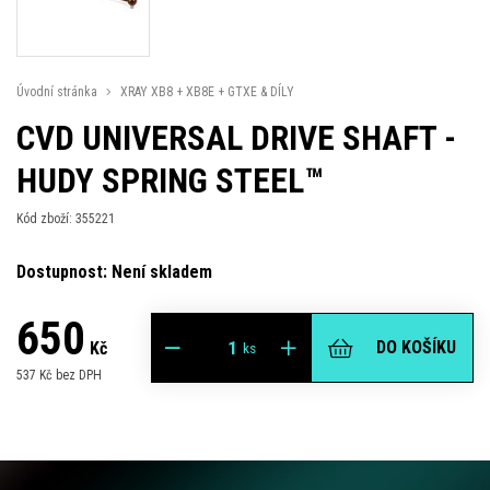
Úvodní stránka
XRAY XB8 + XB8E + GTXE & DÍLY
CVD UNIVERSAL DRIVE SHAFT -
HUDY SPRING STEEL™
Kód zboží: 355221
Dostupnost: Není skladem
650
DO KOŠÍKU
Kč
ks
537 Kč bez DPH