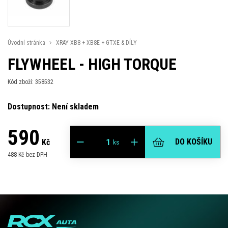
Úvodní stránka
XRAY XB8 + XB8E + GTXE & DÍLY
FLYWHEEL - HIGH TORQUE
Kód zboží: 358532
Dostupnost: Není skladem
590
DO KOŠÍKU
Kč
ks
488 Kč bez DPH