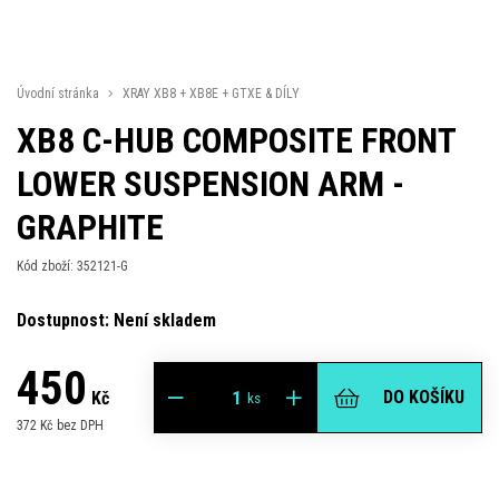
Úvodní stránka
XRAY XB8 + XB8E + GTXE & DÍLY
XB8 C-HUB COMPOSITE FRONT
LOWER SUSPENSION ARM -
GRAPHITE
Kód zboží: 352121-G
Dostupnost: Není skladem
450
DO KOŠÍKU
Kč
ks
372 Kč bez DPH