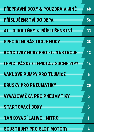
PŘEPRAVNÍ BOXY & POUZDRA A JINÉ
60
PŘÍSLUŠENSTVÍ DO DEPA
56
AUTO DOPLŇKY & PŘÍSLUŠENSTVÍ
33
SPECIÁLNÍ NÁSTROJE HUDY
35
KONCOVKY HUDY PRO EL. NÁSTROJE
13
LEPÍCÍ PÁSKY / LEPIDLA / SUCHÉ ZIPY
14
VAKUOVÉ PUMPY PRO TLUMIČE
6
BRUSKY PRO PNEUMATIKY
20
VYVAŽOVAČKA PRO PNEUMATIKY
5
STARTOVACÍ BOXY
6
TANKOVACÍ LAHVE - NITRO
1
SOUSTRUHY PRO SLOT MOTORY
4