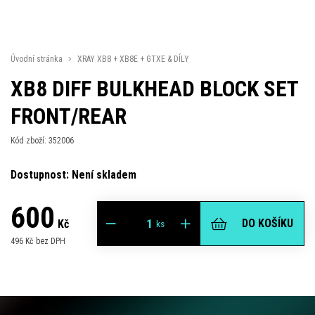
Úvodní stránka
XRAY XB8 + XB8E + GTXE & DÍLY
XB8 DIFF BULKHEAD BLOCK SET
FRONT/REAR
Kód zboží: 352006
Dostupnost: Není skladem
600
DO KOŠÍKU
Kč
ks
496 Kč bez DPH